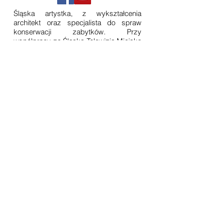
Śląska artystka, z wykształcenia
architekt oraz specjalista do spraw
konserwacji zabytków. Przy
współpracy ze Śląską Telewizją Miejską
realizuje autorski cykl programów
telewizyjnych „Szkice Śląska”, w
których porusza tematykę śląskiej
architektury, tradycji oraz historycznych
postaci. Realizuje prace projektowe z
zakresu architektury i konserwacji
zabytków. W zakresie sztuki
specjalizuje się w technice pastelowej.